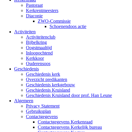
Pastoraat
Kerkrentmeesters
Diaconie
ZWO-Commissie
Schoenendoos actie
Activiteiten
Activiteitenclub
Bijbelkring
Oogstmaaltijd
Inloopochtend
Kerkkoor
Ouderensoos
Geschiedenis
Geschiedenis kerk
Overzicht predikanten
Geschiedenis kerkgebouw
Geschiedenis Kruisland
Geschiedenis Kruisland door prof. Han Leune
Algemeen
Privacy Statement
Gebruiksplan
Contactgegevens
Contactgegevens Kerkenraad
Contactgegevens Kerkelijk bureau