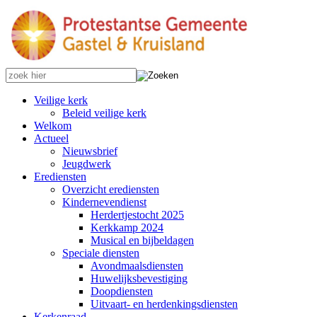
Veilige kerk
Beleid veilige kerk
Welkom
Actueel
Nieuwsbrief
Jeugdwerk
Erediensten
Overzicht erediensten
Kindernevendienst
Herdertjestocht 2025
Kerkkamp 2024
Musical en bijbeldagen
Speciale diensten
Avondmaalsdiensten
Huwelijksbevestiging
Doopdiensten
Uitvaart- en herdenkingsdiensten
Kerkenraad