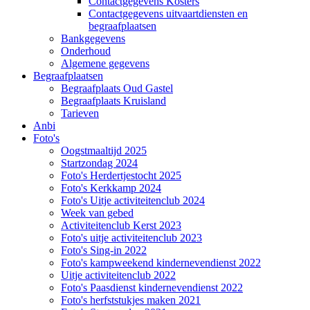
Contactgegevens Kosters
Contactgegevens uitvaartdiensten en
begraafplaatsen
Bankgegevens
Onderhoud
Algemene gegevens
Begraafplaatsen
Begraafplaats Oud Gastel
Begraafplaats Kruisland
Tarieven
Anbi
Foto's
Oogstmaaltijd 2025
Startzondag 2024
Foto's Herdertjestocht 2025
Foto's Kerkkamp 2024
Foto's Uitje activiteitenclub 2024
Week van gebed
Activiteitenclub Kerst 2023
Foto's uitje activiteitenclub 2023
Foto's Sing-in 2022
Foto's kampweekend kindernevendienst 2022
Uitje activiteitenclub 2022
Foto's Paasdienst kindernevendienst 2022
Foto's herfststukjes maken 2021