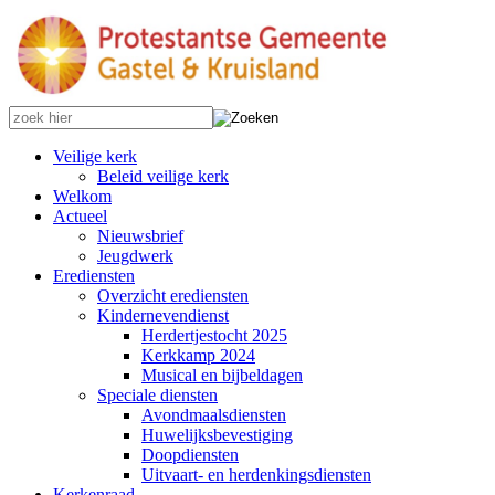
Veilige kerk
Beleid veilige kerk
Welkom
Actueel
Nieuwsbrief
Jeugdwerk
Erediensten
Overzicht erediensten
Kindernevendienst
Herdertjestocht 2025
Kerkkamp 2024
Musical en bijbeldagen
Speciale diensten
Avondmaalsdiensten
Huwelijksbevestiging
Doopdiensten
Uitvaart- en herdenkingsdiensten
Kerkenraad