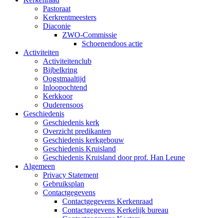
Pastoraat
Kerkrentmeesters
Diaconie
ZWO-Commissie
Schoenendoos actie
Activiteiten
Activiteitenclub
Bijbelkring
Oogstmaaltijd
Inloopochtend
Kerkkoor
Ouderensoos
Geschiedenis
Geschiedenis kerk
Overzicht predikanten
Geschiedenis kerkgebouw
Geschiedenis Kruisland
Geschiedenis Kruisland door prof. Han Leune
Algemeen
Privacy Statement
Gebruiksplan
Contactgegevens
Contactgegevens Kerkenraad
Contactgegevens Kerkelijk bureau