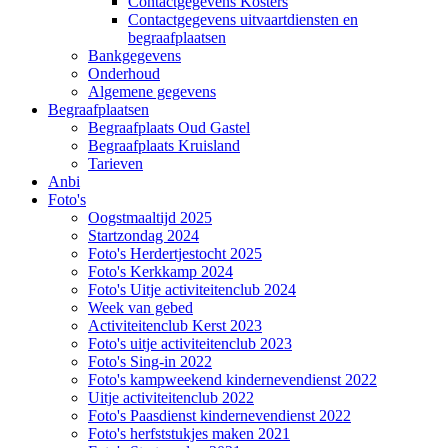
Contactgegevens Kosters
Contactgegevens uitvaartdiensten en
begraafplaatsen
Bankgegevens
Onderhoud
Algemene gegevens
Begraafplaatsen
Begraafplaats Oud Gastel
Begraafplaats Kruisland
Tarieven
Anbi
Foto's
Oogstmaaltijd 2025
Startzondag 2024
Foto's Herdertjestocht 2025
Foto's Kerkkamp 2024
Foto's Uitje activiteitenclub 2024
Week van gebed
Activiteitenclub Kerst 2023
Foto's uitje activiteitenclub 2023
Foto's Sing-in 2022
Foto's kampweekend kindernevendienst 2022
Uitje activiteitenclub 2022
Foto's Paasdienst kindernevendienst 2022
Foto's herfststukjes maken 2021