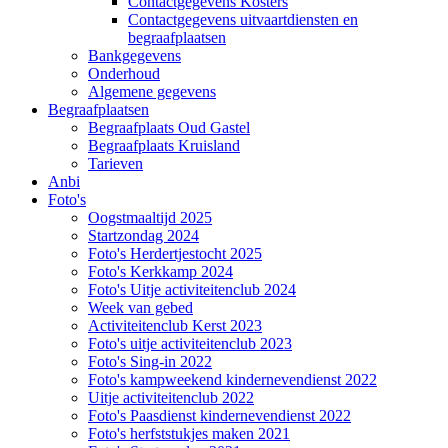
Contactgegevens Kosters
Contactgegevens uitvaartdiensten en
begraafplaatsen
Bankgegevens
Onderhoud
Algemene gegevens
Begraafplaatsen
Begraafplaats Oud Gastel
Begraafplaats Kruisland
Tarieven
Anbi
Foto's
Oogstmaaltijd 2025
Startzondag 2024
Foto's Herdertjestocht 2025
Foto's Kerkkamp 2024
Foto's Uitje activiteitenclub 2024
Week van gebed
Activiteitenclub Kerst 2023
Foto's uitje activiteitenclub 2023
Foto's Sing-in 2022
Foto's kampweekend kindernevendienst 2022
Uitje activiteitenclub 2022
Foto's Paasdienst kindernevendienst 2022
Foto's herfststukjes maken 2021