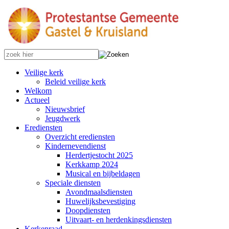
Veilige kerk
Beleid veilige kerk
Welkom
Actueel
Nieuwsbrief
Jeugdwerk
Erediensten
Overzicht erediensten
Kindernevendienst
Herdertjestocht 2025
Kerkkamp 2024
Musical en bijbeldagen
Speciale diensten
Avondmaalsdiensten
Huwelijksbevestiging
Doopdiensten
Uitvaart- en herdenkingsdiensten
Kerkenraad