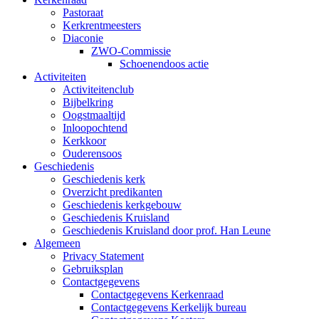
Pastoraat
Kerkrentmeesters
Diaconie
ZWO-Commissie
Schoenendoos actie
Activiteiten
Activiteitenclub
Bijbelkring
Oogstmaaltijd
Inloopochtend
Kerkkoor
Ouderensoos
Geschiedenis
Geschiedenis kerk
Overzicht predikanten
Geschiedenis kerkgebouw
Geschiedenis Kruisland
Geschiedenis Kruisland door prof. Han Leune
Algemeen
Privacy Statement
Gebruiksplan
Contactgegevens
Contactgegevens Kerkenraad
Contactgegevens Kerkelijk bureau