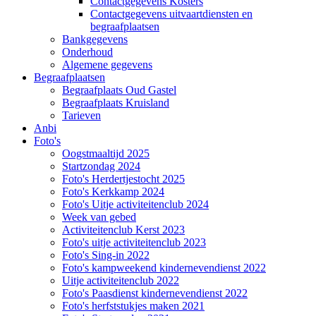
Contactgegevens Kosters
Contactgegevens uitvaartdiensten en
begraafplaatsen
Bankgegevens
Onderhoud
Algemene gegevens
Begraafplaatsen
Begraafplaats Oud Gastel
Begraafplaats Kruisland
Tarieven
Anbi
Foto's
Oogstmaaltijd 2025
Startzondag 2024
Foto's Herdertjestocht 2025
Foto's Kerkkamp 2024
Foto's Uitje activiteitenclub 2024
Week van gebed
Activiteitenclub Kerst 2023
Foto's uitje activiteitenclub 2023
Foto's Sing-in 2022
Foto's kampweekend kindernevendienst 2022
Uitje activiteitenclub 2022
Foto's Paasdienst kindernevendienst 2022
Foto's herfststukjes maken 2021