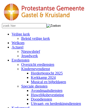
Veilige kerk
Beleid veilige kerk
Welkom
Actueel
Nieuwsbrief
Jeugdwerk
Erediensten
Overzicht erediensten
Kindernevendienst
Herdertjestocht 2025
Kerkkamp 2024
Musical en bijbeldagen
Speciale diensten
Avondmaalsdiensten
Huwelijksbevestiging
Doopdiensten
Uitvaart- en herdenkingsdiensten
Kerkenraad