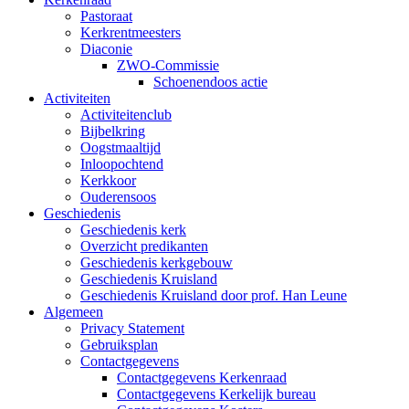
Pastoraat
Kerkrentmeesters
Diaconie
ZWO-Commissie
Schoenendoos actie
Activiteiten
Activiteitenclub
Bijbelkring
Oogstmaaltijd
Inloopochtend
Kerkkoor
Ouderensoos
Geschiedenis
Geschiedenis kerk
Overzicht predikanten
Geschiedenis kerkgebouw
Geschiedenis Kruisland
Geschiedenis Kruisland door prof. Han Leune
Algemeen
Privacy Statement
Gebruiksplan
Contactgegevens
Contactgegevens Kerkenraad
Contactgegevens Kerkelijk bureau